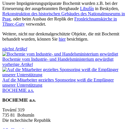
Unsere Imprägnierungspräparate Bochemit wurden z.B. bei der
Erneuerung der ausgebrannten Bergbaude
Libušín
in Beskyden,
Rekonstruktion des historischen Gebäudes des Nationalmuseums in
Prag
, oder beim Ausbau der Replik der
Fronleichnamskirche in
Třinec-Guty
verwendet.
Weitere, nicht nur denkmalgeschützte Objekte, die mit Bochemit
behandelt wurden, können Sie
hier
besichtigen.
nächst
Artikel
Bochemie vom Industrie- und Handelsministerium gewürdigt
vorherige
Artikel
Auf die Mitarbeiter gezieltes Sponsoring weiß die Empfänger
unserer Unterstützung
BOCHEMIE a.s.
BOCHEMIE a.s.
Tovární 319
735 81 Bohumín
Die tschechische Republik