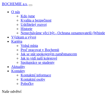
BOCHEMIE a.s.
O nás
Kdo jsme
Kvalita a bezpečnost
Udržitelný rozvoj
Historie
Nenecháváme věci být - Ochrana oznamovatelů (Whistl
Výzkum a vývoj
Kariéra
Volná místa
Proč pracovat v Bochemii
Jak se stát spokojeným zaměstnancem
Jak to vidí naší kolegové
Spolupráce se studenty
Aktuality
Kontakty
Kontaktní informace
Kontaktní osoby
Pobočky
Naše odvětví